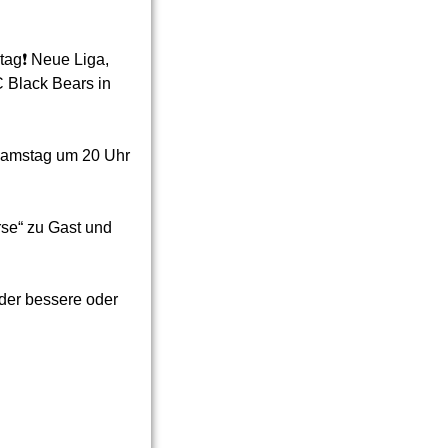
ag❗️ Neue Liga,
C Black Bears in
Samstag um 20 Uhr
rse“ zu Gast und
der bessere oder