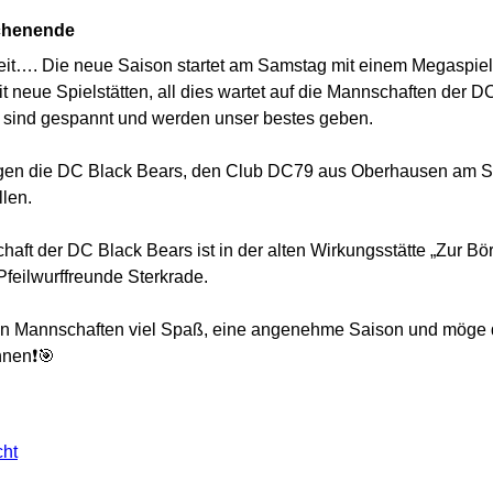
chenende
weit…. Die neue Saison startet am Samstag mit einem Megaspielt
 neue Spielstätten, all dies wartet auf die Mannschaften der D
r sind gespannt und werden unser bestes geben.
gen die DC Black Bears, den Club DC79 aus Oberhausen am 
llen.
aft der DC Black Bears ist in der alten Wirkungsstätte „Zur Bö
Pfeilwurffreunde Sterkrade.
en Mannschaften viel Spaß, eine angenehme Saison und möge 
nen❗️🎯
cht