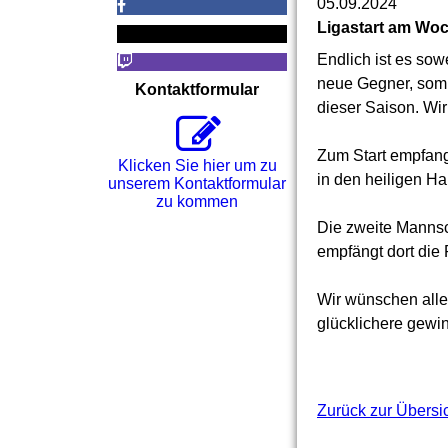
05.09.2024
Ligastart am Wo
Endlich ist es so
neue Gegner, somit
Kontaktformular
dieser Saison. Wi
Zum Start empfan
Klicken Sie hier um zu
in den heiligen Ha
unserem Kon­takt­for­mu­lar
zu kommen
Die zweite Mannsch
empfängt dort die 
Wir wünschen all
glücklichere gewin
Zurück zur Übersi